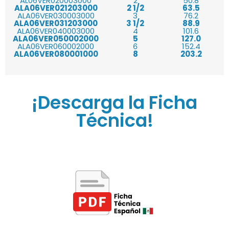
AL06VER020003000
2
50.8
ALA06VER021203000
2 1/2
63.5
ALA06VER030003000
3
76.2
ALA06VER031203000
3 1/2
88.9
ALA06VER040003000
4
101.6
ALA06VER050002000
5
127.0
ALA06VER060002000
152.4
6
ALA06VER080001000
8
203.2
¡Descarga la Ficha
Técnica!