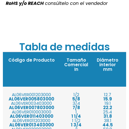
RoHS y/o REACH
consúltelo con el vendedor
Tabla de medidas
Código de Producto
Tamaño
Diámetro
Comercial
interior
In
mm
AL06VER001203000
1/2
12.7
AL06VER005803000
5/8
15.9
AL06VER003403000
3/4
19.1
AL06VER007803000
7/8
22.2
AL06VER010003000
1
25.4
AL06VER011403000
1 1/4
31.8
AL06VER011203000
1 1/2
38.1
AL06VER013403000
1 3/4
44.5