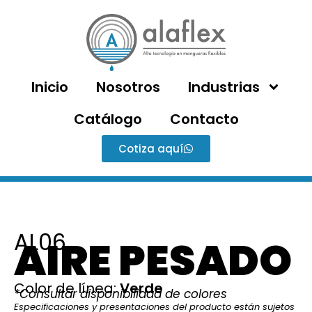
Inicio
Nosotros
Industrias
Catálogo
Contacto
Cotiza aquí
AL06
AIRE PESADO
Color de línea:
Verde
*Consultar disponibilidad de colores
Especificaciones y presentaciones del producto están sujetos